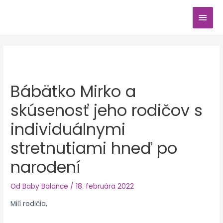
Preskočiť
HLA
na
obsah
MEN
Post
navigation
Bábätko Mirko a
skúsenosť jeho rodičov s
individuálnymi
stretnutiami hneď po
narodení
Od
Baby Balance
/
18. februára 2022
Milí rodičia,