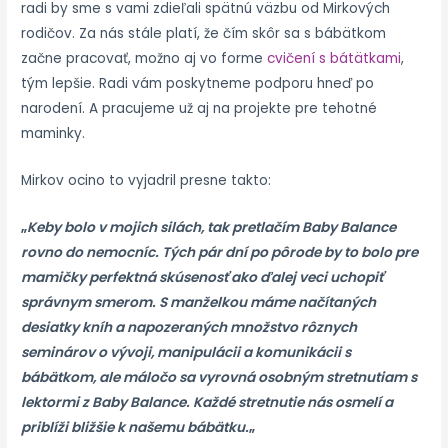
radi by sme s vami zdieľali spätnú väzbu od Mirkových
rodičov. Za nás stále platí, že čím skôr sa s bábätkom
začne pracovať, možno aj vo forme
cvičení s bátätkami
,
tým lepšie. Radi vám poskytneme podporu hneď po
narodení. A pracujeme už aj na projekte pre tehotné
maminky.
Mirkov ocino to vyjadril presne takto:
„
Keby bolo v mojich silách, tak pretlačím Baby Balance
rovno do nemocníc. Tých pár dní po pôrode by to bolo pre
mamičky perfektná skúsenosť ako ďalej veci uchopiť
správnym smerom. S manželkou máme načítaných
desiatky kníh a napozeraných množstvo rôznych
seminárov o vývoji, manipulácii a komunikácii s
bábätkom, ale máločo sa vyrovná osobným stretnutiam s
lektormi z Baby Balance. Každé stretnutie nás osmelí a
priblíži bližšie k našemu bábätku.
„