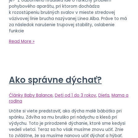
je? Z odborného hľadiska ide o funkčný problém
pohybového aparátu, pri ktorom dochádza
k rozostúpeniu brušných svalov v mieste stredovej
väzivovej línie brucha nazývanej Linea Alba. Práve to má
za následok narušenie trupovej stability, oslabenie
funkcie
Read More »
Ako správne dýchať?
Články Baby Balance
,
Deti od 1 do 3 rokov
,
Dieťa
,
Mama a
rodina
Určite si viete predstaviť, ako dýcha malé bábätko pri
spánku. Zdvíha sa mu bruško pri nádychu a klesá pri
výdychu. Toto je prirodzené dýchanie, ktoré sme kedysi
vedeli všetci. Teraz sa ho však musíme znovu učiť. Znie
to zvláštne, že sa musíme nanovo učiť dýchať a hýbať.